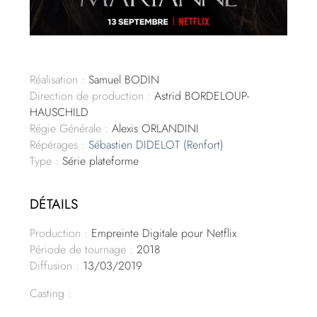
Réalisation :
Samuel BODIN
Direction de production :
Astrid BORDELOUP-
HAUSCHILD
Régie Générale :
Alexis ORLANDINI
Répérages :
Sébastien DIDELOT
(Renfort)
Type :
Série plateforme
DÉTAILS
Production :
Empreinte Digitale pour Netflix
Période de tournage :
2018
Diffusion :
13/03/2019
Casting :