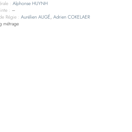
rale :
Alphonse HUYNH
inte :
–
 de Régie :
Aurélien AUGÉ
,
Adrien COKELAER
g métrage