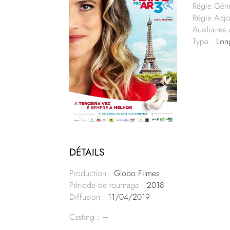
Régie Géné
Régie Adjo
Auxiliaires
Type :
Lon
DÉTAILS
Production :
Globo Filmes
Période de tournage :
2018
Diffusion :
11/04/2019
Casting :
–