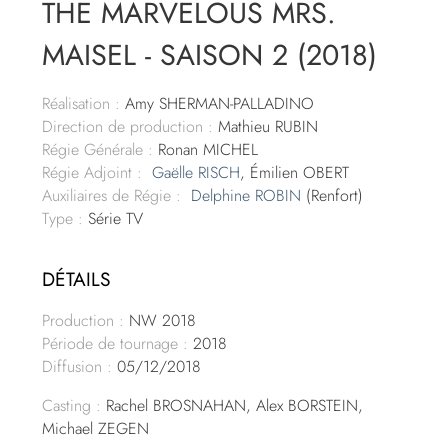
THE MARVELOUS MRS.
MAISEL - SAISON 2 (2018)
Réalisation :
Amy SHERMAN-PALLADINO
Direction de production :
Mathieu RUBIN
Régie Générale :
Ronan MICHEL
Régie Adjoint :
Gaëlle RISCH
, Émilien OBERT
Auxiliaires de Régie :
Delphine ROBIN
(Renfort)
Type :
Série TV
DÉTAILS
Production :
NW 2018
Période de tournage :
2018
Diffusion :
05/12/2018
Casting :
Rachel BROSNAHAN, Alex BORSTEIN,
Michael ZEGEN