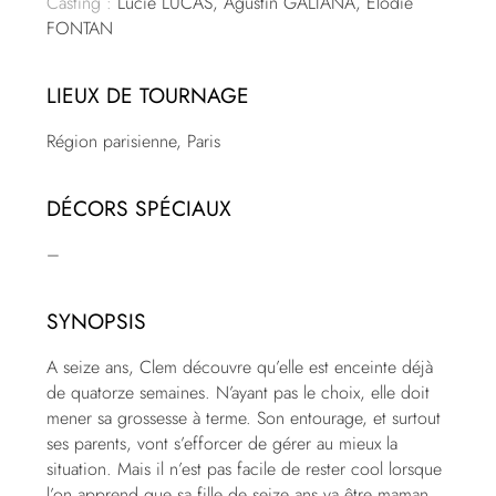
Casting :
Lucie LUCAS, Agustin GALIANA, Elodie
FONTAN
LIEUX DE TOURNAGE
Région parisienne, Paris
DÉCORS SPÉCIAUX
–
SYNOPSIS
A seize ans, Clem découvre qu’elle est enceinte déjà
de quatorze semaines. N’ayant pas le choix, elle doit
mener sa grossesse à terme. Son entourage, et surtout
ses parents, vont s’efforcer de gérer au mieux la
situation. Mais il n’est pas facile de rester cool lorsque
l’on apprend que sa fille de seize ans va être maman.