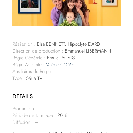
Réalisation :
Elsa BENNETT, Hippolyte DARD
Direction de production :
Emmanuel LIBERMANN
Régie Générale :
Emilie PALATS
Régie Adjointe :
Valérie COMET
Auxiliaires de Régie :
–
Type :
Série TV
DÉTAILS
Production :
–
Période de tournage :
2018
Diffusion :
–