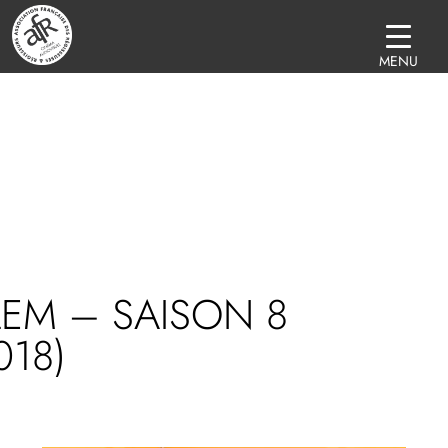
MENU
EM – SAISON 8
018)