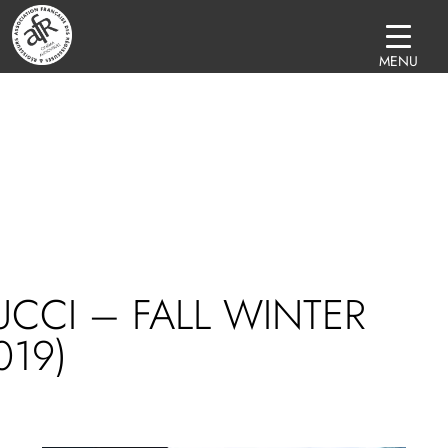
MENU
CCI – FALL WINTER
019)