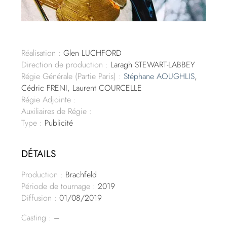
Réalisation :
Glen LUCHFORD
Direction de production :
Laragh STEWART-LABBEY
Régie Générale (Partie Paris) :
Stéphane AOUGHLIS
,
Cédric FRENI, Laurent COURCELLE
Régie Adjointe :
Auxiliaires de Régie :
Type :
Publicité
DÉTAILS
Production :
Brachfeld
Période de tournage :
2019
Diffusion :
01/08/2019
Casting :
–