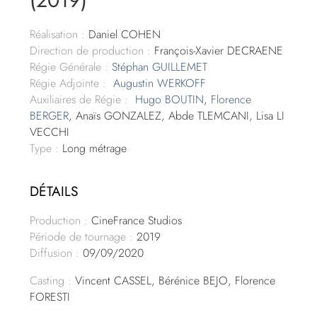
(2019)
Réalisation :
Daniel COHEN
Direction de production :
François-Xavier DECRAENE
Régie Générale :
Stéphan GUILLEMET
Régie Adjointe :
Augustin WERKOFF
Auxiliaires de Régie :
Hugo BOUTIN
,
Florence
BERGER
, Anaïs GONZALEZ, Abde TLEMCANI, Lisa LI
VECCHI
Type :
Long métrage
DÉTAILS
Production :
CineFrance Studios
Période de tournage :
2019
Diffusion :
09/09/2020
Casting :
Vincent CASSEL, Bérénice BEJO, Florence
FORESTI