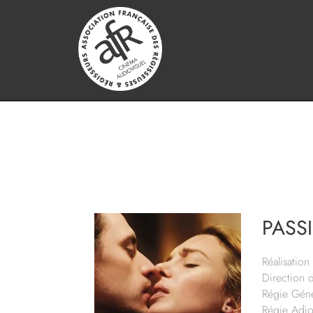
PASS
Réalisation 
Direction 
Régie Géné
Régie Adjo