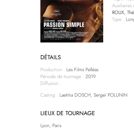
Auxiliaires
ROUX, Thé
Type :
Lon
DÉTAILS
Production :
Les Films Pelléas
Période de tournage :
2019
Diffusion :
Casting :
Laetitia DOSCH, Sergeï POLUNIN
LIEUX DE TOURNAGE
Lyon, Paris