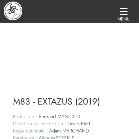
MENU
M83 - EXTAZUS (2019)
Réalisation :
Bertrand MANDICO
Direction de production :
David BREL
Régie Générale :
Adam MARCHAND
Repéreuse :
Alice WECKERLE