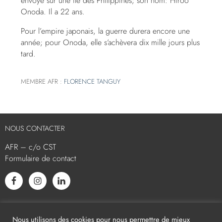
envoyé sur une île des Philippines; son nom: Hiroo
Onoda. Il a 22 ans.
Pour l’empire japonais, la guerre durera encore une
année; pour Onoda, elle s’achèvera dix mille jours plus
tard.
MEMBRE AFR :
FLORENCE TANGUY
NOUS CONTACTER
AFR – c/o CST
Formulaire de contact
L’AFR EST MEMBRE ASSOCIÉ
Nous utilisons des cookies pour nous permettre de mieux