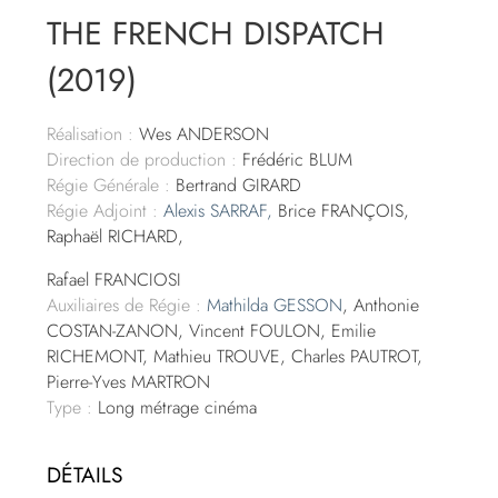
THE FRENCH DISPATCH
(2019)
Réalisation :
Wes ANDERSON
Direction de production :
Frédéric BLUM
Régie Générale :
Bertrand GIRARD
Régie Adjoint :
Alexis SARRAF,
Brice FRANÇOIS,
Raphaël RICHARD,
Rafael FRANCIOSI
Auxiliaires de Régie :
Mathilda GESSON
, Anthonie
COSTAN-ZANON, Vincent FOULON, Emilie
RICHEMONT, Mathieu TROUVE, Charles PAUTROT,
Pierre-Yves MARTRON
Type :
Long métrage cinéma
DÉTAILS