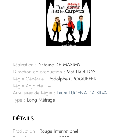
Réalisation :
Antoine DE MAXIMY
Direction de production :
Mat TROI DAY
Régie Générale :
Rodolphe CROQUEFER
Régie Adjointe :
–
Auxiliaires de Régie :
Laura LUCENA DA SILVA
Type :
Long Métrage
DÉTAILS
Production :
Rouge International