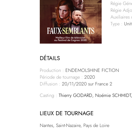
Régie Géné
Régie Adjo
Auxiliaires
Type :
Unit
DÉTAILS
Production :
ENDEMOLSHINE FICTION
Période de tournage :
2020
Diffusion :
20/11/2020 sur France 2
Casting :
Thierry GODARD, Noémie SCHMIDT, 
LIEUX DE TOURNAGE
Nantes, Saint-Nazaire, Pays de Loire