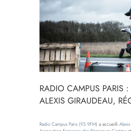
RADIO CAMPUS PARIS 
ALEXIS GIRAUDEAU, RÉ
Radio Campus Paris (93.9FM)
a accueilli
Alexi
Association Française des Régisseurs Cinéma e