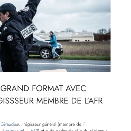
: GRAND FORMAT AVEC
GISSSEUR MEMBRE DE L’AFR
s Giraudeau
, régisseur général (membre de l’
t Audiovisuel – AFR
) afin de parler du rôle du régisseur