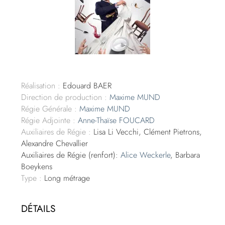
Réalisation :
Edouard BAER
Direction de production :
Maxime MUND
Régie Générale :
Maxime MUND
Régie Adjointe :
Anne-Thaïse FOUCARD
Auxiliaires de Régie :
Lisa Li Vecchi, Clément Pietrons,
Alexandre Chevallier
Auxiliaires de Régie (renfort):
Alice Weckerle
, Barbara
Boeykens
Type :
Long métrage
DÉTAILS