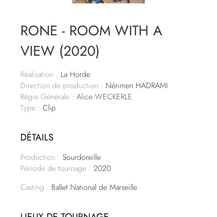
RONE - ROOM WITH A
VIEW (2020)
Réalisation :
La Horde
Direction de production :
Nérimen HADRAMI
Régie Générale :
Alice WECKERLE
Type :
Clip
DÉTAILS
Production :
Sourdoreille
Période de tournage :
2020
Casting :
Ballet National de Marseille
LIEUX DE TOURNAGE