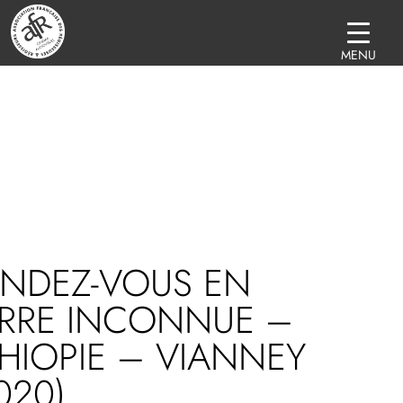
MENU
ENDEZ-VOUS EN
ERRE INCONNUE –
HIOPIE – VIANNEY
020)