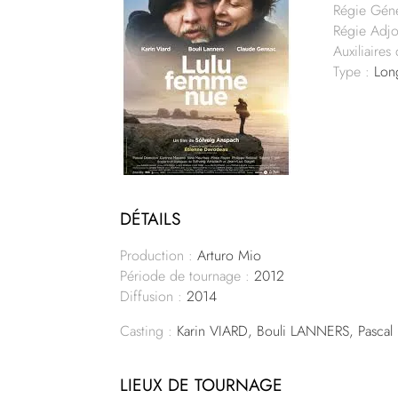
Régie Gén
Régie Adjo
Auxiliaire
Type :
Lon
DÉTAILS
Production :
Arturo Mio
Période de tournage :
2012
Diffusion :
2014
Casting :
Karin VIARD, Bouli LANNERS, Pasc
LIEUX DE TOURNAGE