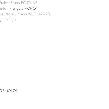
érale : Bruno FORTUNE
inte :
François PICHON
s de Régie : Yoann BALTHAZARD
g métrage
al DEMOLON