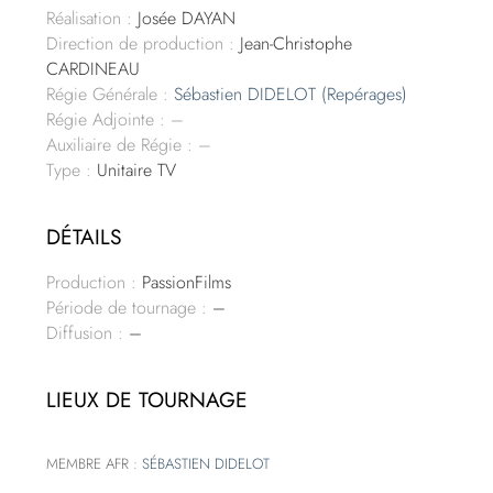
Réalisation :
Josée DAYAN
Direction de production :
Jean-Christophe
CARDINEAU
Régie Générale :
Sébastien DIDELOT (Repérages)
Régie Adjointe : –
Auxiliaire de Régie : –
Type :
Unitaire TV
DÉTAILS
Production :
PassionFilms
Période de tournage :
–
Diffusion :
–
LIEUX DE TOURNAGE
MEMBRE AFR :
SÉBASTIEN DIDELOT