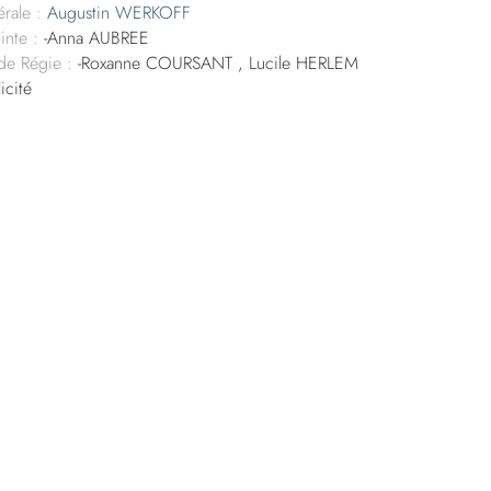
rale :
Augustin WERKOFF
inte :
-Anna AUBREE
 de Régie :
-Roxanne COURSANT , Lucile HERLEM
icité