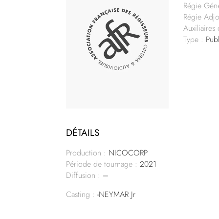
Régie Géné
Régie Adjo
Auxiliaires
Type :
Publ
DÉTAILS
Production :
NICOCORP
Période de tournage :
2021
Diffusion :
–
Casting :
-NEYMAR Jr