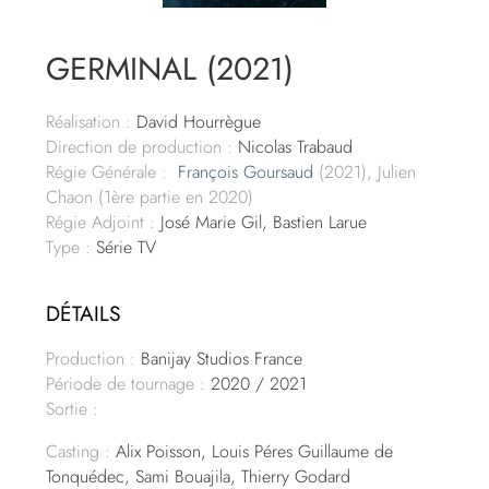
GERMINAL (2021)
Réalisation :
David Hourrègue
Direction de production :
Nicolas Trabaud
Régie Générale :
François Goursaud
(2021), Julien
Chaon (1ère partie en 2020)
Régie Adjoint :
José Marie Gil, Bastien Larue
Type :
Série TV
DÉTAILS
Production :
Banijay Studios France
Période de tournage :
2020 / 2021
Sortie :
Casting :
Alix Poisson, Louis Péres Guillaume de
Tonquédec, Sami Bouajila, Thierry Godard