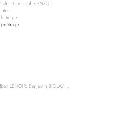
rale : Christophe ANZOLI
inte :
 de Régie :
-métrage
lban LENOIR, Benjamin BIOLAY, …