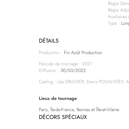
Régie Géné
Régie Adjo
Auxiliaires
Type :
Long
DÉTAILS
Production :
Fin Août Production
Période de tournage : 2021
Diffusion :
30/03/2022
Casting : Léa DRUCKER, Denis PODALYDÈS, A
Lieux de tournage
Paris, Île-de-France, Rennes et Îlle-et-Vilaine
DÉCORS SPÉCIAUX
–