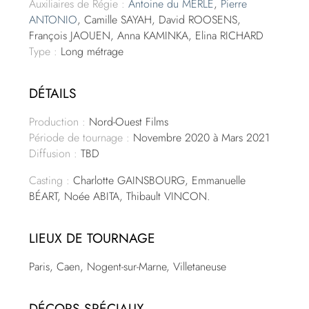
Auxiliaires de Régie :
Antoine du MERLE
,
Pierre
ANTONIO
, Camille SAYAH, David ROOSENS,
François JAOUEN, Anna KAMINKA, Elina RICHARD
Type :
Long métrage
DÉTAILS
Production :
Nord-Ouest Films
Période de tournage :
Novembre 2020 à Mars 2021
Diffusion :
TBD
Casting :
Charlotte GAINSBOURG, Emmanuelle
BÉART, Noée ABITA, Thibault VINCON.
LIEUX DE TOURNAGE
Paris, Caen, Nogent-sur-Marne, Villetaneuse
DÉCORS SPÉCIAUX