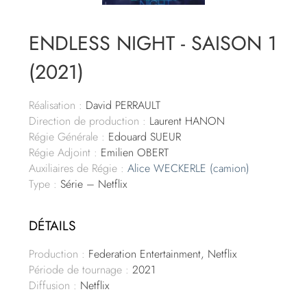
ENDLESS NIGHT - SAISON 1
(2021)
Réalisation :
David PERRAULT
Direction de production :
Laurent HANON
Régie Générale :
Edouard SUEUR
Régie Adjoint :
Emilien OBERT
Auxiliaires de Régie :
Alice WECKERLE (camion)
Type :
Série – Netflix
DÉTAILS
Production :
Federation Entertainment, Netflix
Période de tournage :
2021
Diffusion :
Netflix