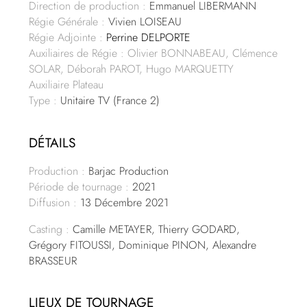
Direction de production :
Emmanuel LIBERMANN
Régie Générale :
Vivien LOISEAU
Régie Adjointe :
Perrine DELPORTE
Auxiliaires de Régie : Olivier BONNABEAU, Clémence
SOLAR, Déborah PAROT, Hugo MARQUETTY
Auxiliaire Plateau
Type :
Unitaire TV (France 2)
DÉTAILS
Production :
Barjac Production
Période de tournage :
2021
Diffusion :
13 Décembre 2021
Casting :
Camille METAYER, Thierry GODARD,
Grégory FITOUSSI, Dominique PINON, Alexandre
BRASSEUR
LIEUX DE TOURNAGE