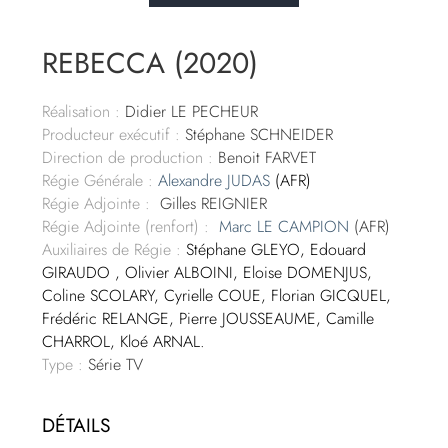
REBECCA (2020)
Réalisation :
Didier LE PECHEUR
Producteur exécutif :
Stéphane SCHNEIDER
Direction de production :
Benoit FARVET
Régie Générale :
Alexandre JUDAS
(AFR)
Régie Adjointe :
Gilles REIGNIER
Régie Adjointe (renfort) :
Marc LE CAMPION
(AFR)
Auxiliaires de Régie :
Stéphane GLEYO, Edouard
GIRAUDO , Olivier ALBOINI, Eloise DOMENJUS,
Coline SCOLARY, Cyrielle COUE, Florian GICQUEL,
Frédéric RELANGE, Pierre JOUSSEAUME, Camille
CHARROL, Kloé ARNAL.
Type :
Série TV
DÉTAILS