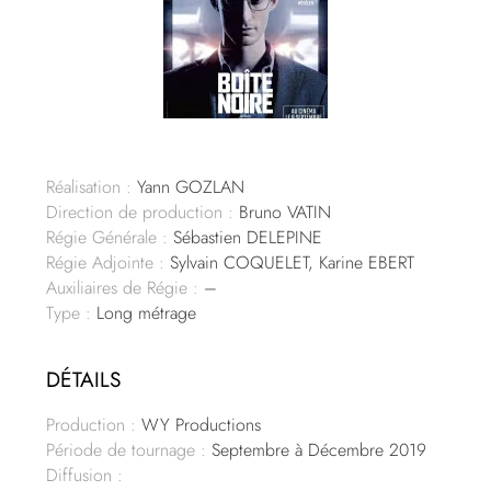
Réalisation :
Yann GOZLAN
Direction de production :
Bruno VATIN
Régie Générale :
Sébastien DELEPINE
Régie Adjointe :
Sylvain COQUELET, Karine EBERT
Auxiliaires de Régie :
–
Type :
Long métrage
DÉTAILS
Production :
WY Productions
Période de tournage :
Septembre à Décembre 2019
Diffusion :