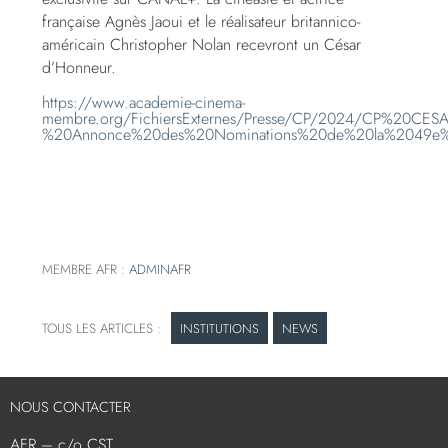
française Agnès Jaoui et le réalisateur britannico-
américain Christopher Nolan recevront un César
d’Honneur.
https://www.academie-cinema-
membre.org/FichiersExternes/Presse/CP/2024/CP%20CE
%20Annonce%20des%20Nominations%20de%20la%2049e%
MEMBRE AFR :
ADMINAFR
INSTITUTIONS
NEWS
NOUS CONTACTER
AFR – c/o CST