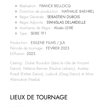
Réalisation :
FRANCK BELLOCQ
Direction de production :
NATHALIE BAEHREL
Régie Générale :
SEBASTIEN DUBOIS
Régie Adjointe :
STANISLAS DELARDELLE
Auxiliaires de Régie :
Alizée LEIRE
Type :
SERIE TF1
Production :
EXILENE FILMS / JLA
Période de tournage :
FEVRIER 2023
Diffusion :
2023
Casting : Didier Bourdon (dans le rôle de Vincent
Daron), Mélanie Bernier (Pauline Lefranc), Audrey
Pirault (Esther Daron), Ludovik (Greg Daron) et Aline
Afanoukoé (Nadia)
LIEUX DE TOURNAGE