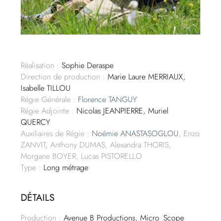
Réalisation :
Sophie Deraspe
Direction de production :
Marie Laure MERRIAUX,
Isabelle TILLOU
Régie Générale :
Florence TANGUY
Régie Adjointe :
Nicolas JEANPIERRE, Muriel
QUERCY
Auxiliaires de Régie :
Noémie ANASTASOGLOU
, Enzo
ZANVIT, Anthony DUMAS, Alexandra THORIS,
Morgane BOYER, Lucas PISTORELLO
Type :
Long métrage
DÉTAILS
Production :
Avenue B Productions, Micro_Scope