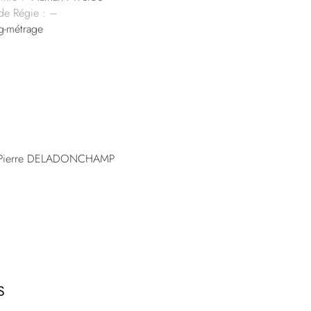
 de Régie : –
-métrage
, Pierre DELADONCHAMP
S