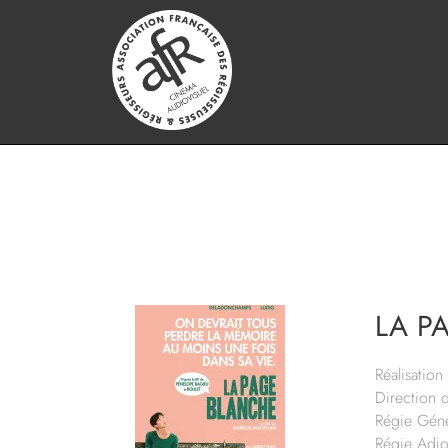
LA P
Réalisation 
Direction 
Régie Géné
Régie Adjo