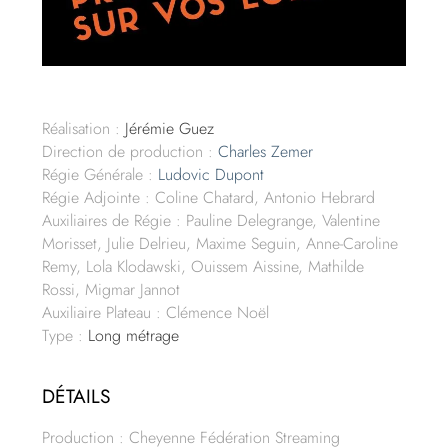
Réalisation :
Jérémie Guez
Direction de production :
Charles Zemer
Régie Générale :
Ludovic Dupont
Régie Adjointe : Coline Chatard, Antonio Hebrard
Auxiliaires de Régie : Pauline Delegrange, Valentine
Morisset, Julie Delrieu, Maxime Seguin, Anne-Caroline
Remy, Lola Klodawski, Ouissem Aissine, Mathilde
Rossi, Migmar Jannot
Auxiliaire Plateau : Clémence Noël
Type :
Long métrage
DÉTAILS
Production : Cheyenne Fédération Streaming