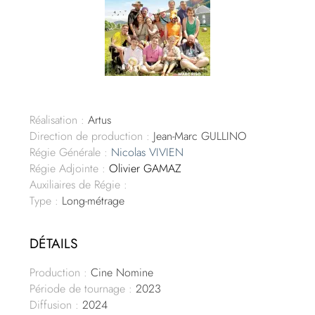
Réalisation :
Artus
Direction de production :
Jean-Marc GULLINO
Régie Générale :
Nicolas VIVIEN
Régie Adjointe :
Olivier GAMAZ
Auxiliaires de Régie :
Type :
Long-métrage
DÉTAILS
Production :
Cine Nomine
Période de tournage :
2023
Diffusion :
2024