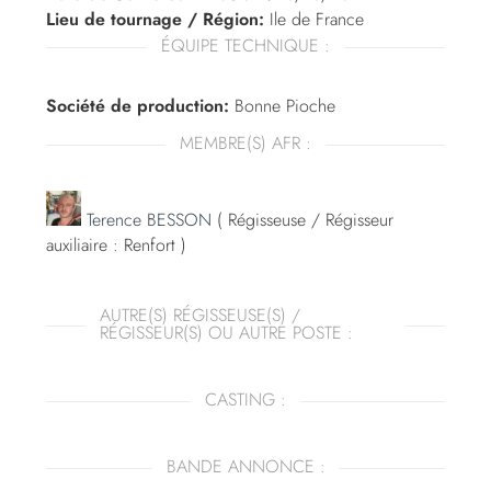
Lieu de tournage / Région:
Ile de France
ÉQUIPE TECHNIQUE :
Société de production:
Bonne Pioche
MEMBRE(S) AFR :
Terence BESSON
( Régisseuse / Régisseur
auxiliaire : Renfort )
AUTRE(S) RÉGISSEUSE(S) /
RÉGISSEUR(S) OU AUTRE POSTE :
CASTING :
BANDE ANNONCE :