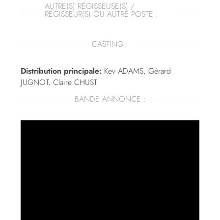
AUTRE(S) RÉGISSEUSE(S) /
RÉGISSEUR(S) OU AUTRE POSTE :
CASTING :
Distribution principale:
Kev ADAMS, Gérard
JUGNOT, Claire CHUST
BANDE ANNONCE :