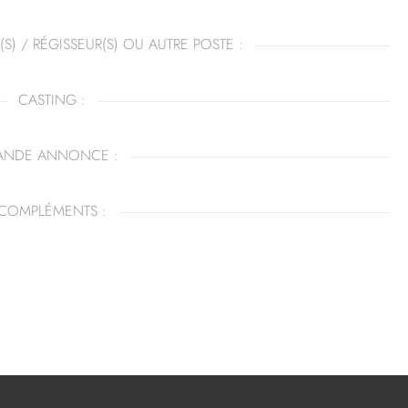
(S) / RÉGISSEUR(S) OU AUTRE POSTE :
CASTING :
ANDE ANNONCE :
COMPLÉMENTS :