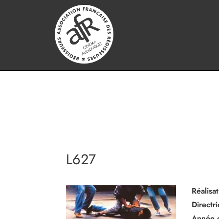
L627
Réalisat
Directr
Année 