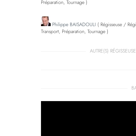
Préparation, Tournage )
Philippe BAISADOULI
( Régisseuse / Régi
Transport, Préparation, Tournage )
AUTRE(S) RÉGISSEUSE
B