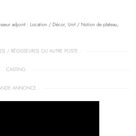
sseur adjoint : Location / Décor, Unit / Notion de plateau,
(S) / RÉGISSEUR(S) OU AUTRE POSTE :
CASTING :
ANDE ANNONCE :