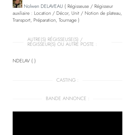
Nolwen DELAVEAU
( Régisseuse / Régisseur
auxiliaire : Location / Décor, Unit / Notion de plateau,
Transport, Préparation, Tournage )
AUTRE(S) RÉGISSEUSE(S) /
RÉGISSEUR(S) OU AUTRE POSTE :
NDELAV ( )
CASTING :
BANDE ANNONCE :