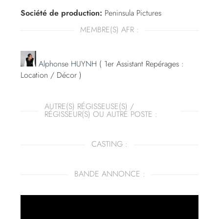
Société de production:
Peninsula Pictures
MEMBRE(S) AFR :
Alphonse HUYNH
( 1er Assistant Repérages :
Location / Décor )
AUTRE(S) RÉGISSEUSE(S) /
RÉGISSEUR(S) OU AUTRE POSTE :
CASTING :
BANDE ANNONCE :