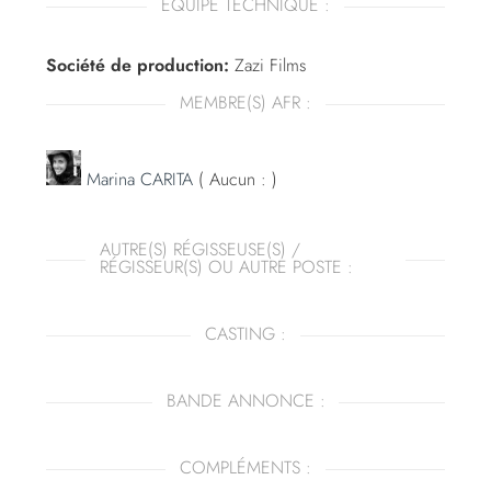
ÉQUIPE TECHNIQUE :
Société de production:
Zazi Films
MEMBRE(S) AFR :
Marina CARITA
( Aucun : )
AUTRE(S) RÉGISSEUSE(S) /
RÉGISSEUR(S) OU AUTRE POSTE :
CASTING :
BANDE ANNONCE :
COMPLÉMENTS :