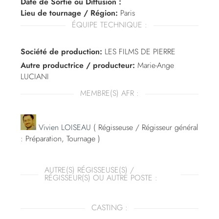
Date de Sortie ou Diffusion :
Lieu de tournage / Région:
Paris
ÉQUIPE TECHNIQUE :
Société de production:
LES FILMS DE PIERRE
Autre productrice / producteur:
Marie-Ange
LUCIANI
MEMBRE(S) AFR :
Vivien LOISEAU
( Régisseuse / Régisseur général
: Préparation, Tournage )
AUTRE(S) RÉGISSEUSE(S) /
RÉGISSEUR(S) OU AUTRE POSTE :
CASTING :