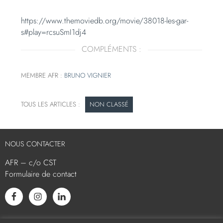
https://www.themoviedb.org/movie/38018-les-gar-
s#play=rcsuSmI1dj4
COMPLÉMENTS :
MEMBRE AFR :
BRUNO VIGNIER
NON CLASSÉ
NOUS CONTACTER
AFR – c/o CST
Formulaire de contact