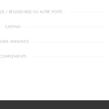
(S) / RÉGISSEUR(S) OU AUTRE POSTE :
CASTING :
ANDE ANNONCE :
COMPLÉMENTS :