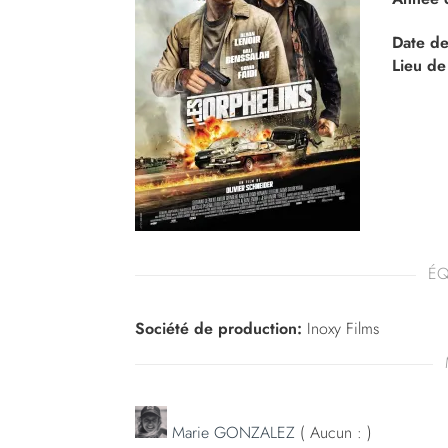
Date de
Lieu de
ÉQ
Société de production:
Inoxy Films
Marie GONZALEZ
( Aucun : )