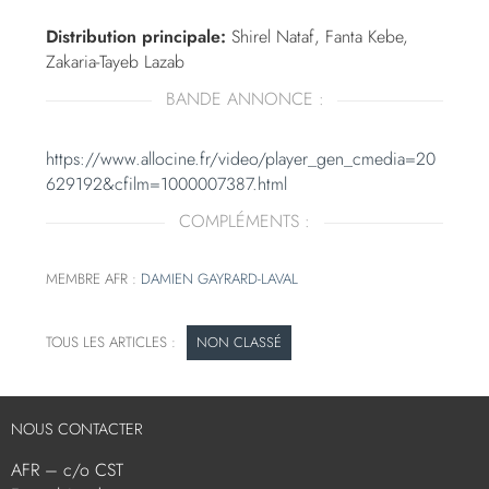
Distribution principale:
Shirel Nataf, Fanta Kebe,
Zakaria-Tayeb Lazab
BANDE ANNONCE :
https://www.allocine.fr/video/player_gen_cmedia=20
629192&cfilm=1000007387.html
COMPLÉMENTS :
MEMBRE AFR :
DAMIEN GAYRARD-LAVAL
NON CLASSÉ
NOUS CONTACTER
AFR – c/o CST