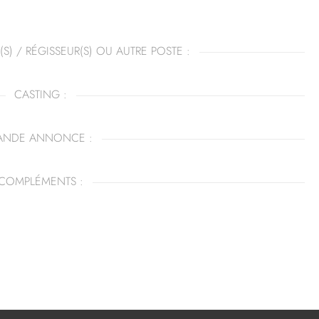
(S) / RÉGISSEUR(S) OU AUTRE POSTE :
CASTING :
ANDE ANNONCE :
COMPLÉMENTS :