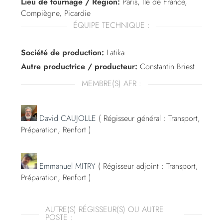
Lieu de tournage / Région:
Paris, Ile de France,
Compiègne, Picardie
ÉQUIPE TECHNIQUE :
Société de production:
Latika
Autre productrice / producteur:
Constantin Briest
MEMBRE(S) AFR :
David CAUJOLLE
( Régisseur général : Transport,
Préparation, Renfort )
Emmanuel MITRY
( Régisseur adjoint : Transport,
Préparation, Renfort )
AUTRE(S) RÉGISSEUR(S) OU AUTRE
POSTE :