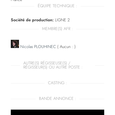
ÉQUIPE TECHNIQUE :
Société de production:
LIGNE 2
MEMBRE(S) AFR :
Nicolas PLOUHINEC
( Aucun : )
AUTRE(S) RÉGISSEUSE(S) /
RÉGISSEUR(S) OU AUTRE POSTE :
CASTING :
BANDE ANNONCE :