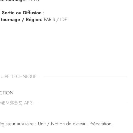
 Sortie ou Diffusion :
 tournage / Région:
PARIS / IDF
UIPE TECHNIQUE :
CTION
MEMBRE(S) AFR :
gisseur auxiliaire : Unit / Notion de plateau, Préparation,