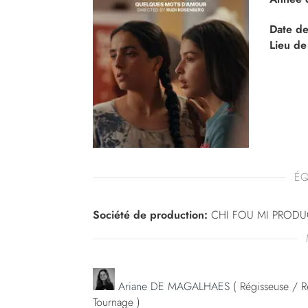
Date de
Lieu de
ÉQ
Société de production:
CHI FOU MI PRODU
Ariane DE MAGALHAES
( Régisseuse / Ré
Tournage )