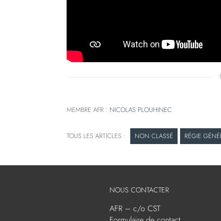
MEMBRE AFR :
NICOLAS PLOUHINEC
NON CLASSÉ
RÉGIE GÉNÉ
NOUS CONTACTER
AFR – c/o CST
Formulaire de contact