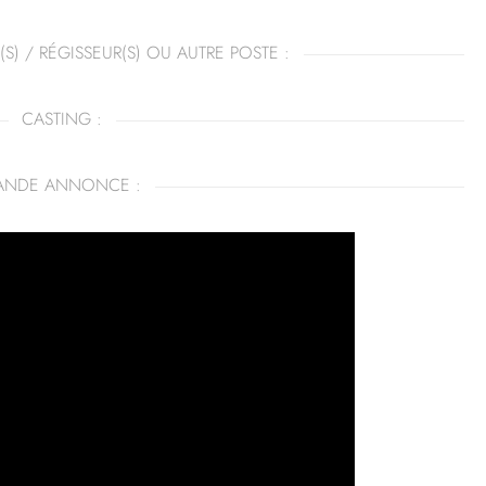
(S) / RÉGISSEUR(S) OU AUTRE POSTE :
CASTING :
ANDE ANNONCE :