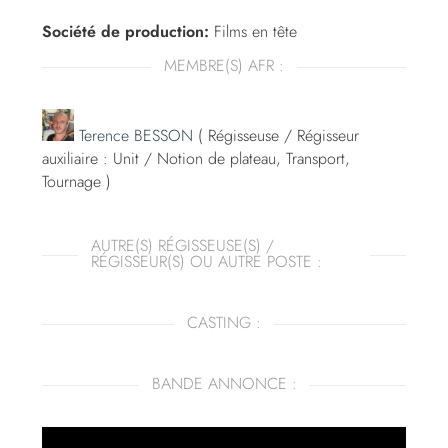
Société de production:
Films en tête
MEMBRE(S) AFR :
Terence BESSON
( Régisseuse / Régisseur
auxiliaire : Unit / Notion de plateau, Transport,
Tournage )
AUTRE(S) RÉGISSEUSE(S) /
RÉGISSEUR(S) OU AUTRE POSTE :
CASTING :
BANDE ANNONCE :