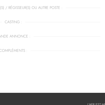
(S) / RÉGISSEUR(S) OU AUTRE POSTE :
CASTING :
ANDE ANNONCE :
COMPLÉMENTS :
L’AFR EST 